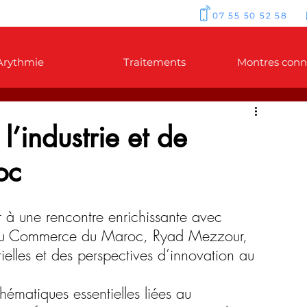
07 55 50 52 58
Arythmie
Traitements
Montres conn
l’industrie et de
oc
r à une rencontre enrichissante avec 
et du Commerce du Maroc, Ryad Mezzour, 
elles et des perspectives d’innovation au 
ématiques essentielles liées au 