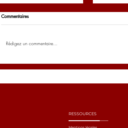
Commentaires
Rédigez un commentaire...
Le Dr Amraoui au Forum
Le Dr Amrao
National de l’Investissement
Future Lab 
des Marocains du Monde à
au service 
Tanger !
demain !
RESSOURCES
Mentions légales