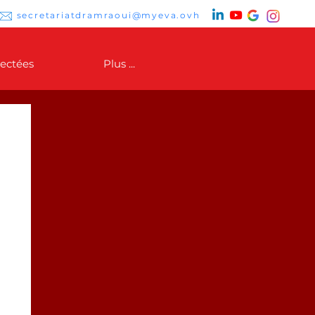
secretariatdramraoui@myeva.ovh
ectées
Plus ...