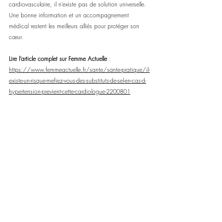
cardiovasculaire, il n’existe pas de solution universelle. 
Une bonne information et un accompagnement 
médical restent les meilleurs alliés pour protéger son 
cœur.
Lire l’article complet sur Femme Actuelle
 :
https://www.femmeactuelle.fr/sante/sante-pratique/il-
existe-un-risque-mefiez-vous-des-substituts-de-sel-en-cas-d-
hypertension-previent-cette-cardiologue-2200801