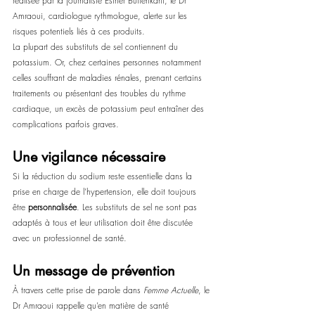
réalisée par la journaliste Esther Buitenkant, le Dr 
Amraoui, cardiologue rythmologue, alerte sur les 
risques potentiels liés à ces produits.
La plupart des substituts de sel contiennent du 
potassium. Or, chez certaines personnes notamment 
celles souffrant de maladies rénales, prenant certains 
traitements ou présentant des troubles du rythme 
cardiaque, un excès de potassium peut entraîner des 
complications parfois graves.
Une vigilance nécessaire
Si la réduction du sodium reste essentielle dans la 
prise en charge de l’hypertension, elle doit toujours 
être 
personnalisée
. Les substituts de sel ne sont pas 
adaptés à tous et leur utilisation doit être discutée 
avec un professionnel de santé.
Un message de prévention
À travers cette prise de parole dans 
Femme Actuelle
, le 
Dr Amraoui rappelle qu’en matière de santé 