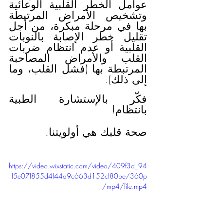
عوامل الخطر القلبية الوعائية 
وتشخيص الأمراض المرتبطة 
بها في مرحلة مبكرة، من أجل 
تقليل خطر الإصابة بالنوبات 
القلبية أو عدم انتظام ضربات 
القلب والأمراض المصاحبة 
المرتبطة بها (فشل القلب، وما 
إلى ذلك).
فكّر بالإستشارة الطبية 
بانتظام!
صحة قلبك هي أولويتنا.
https://video.wixstatic.com/video/409f3d_94
f5e07f855d4f44a9c663d152cf80be/360p
/mp4/file.mp4